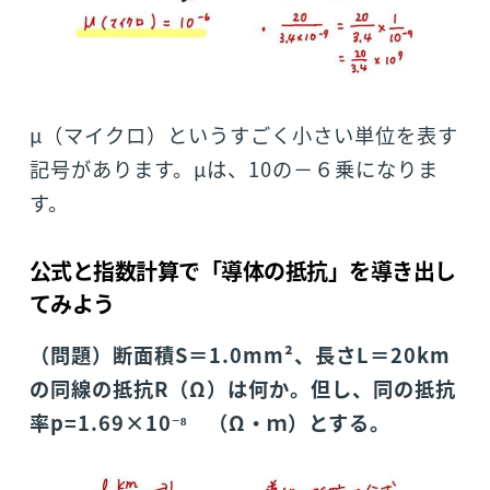
μ（マイクロ）というすごく小さい単位を表す
記号があります。μは、10の－６乗になりま
す。
公式と指数計算で「導体の抵抗」を導き出し
てみよう
（問題）断面積S＝1.0mm²、長さL＝20km
の同線の抵抗R（Ω）は何か。但し、同の抵抗
–
率p=1.69×10
⁸ （Ω・ｍ）とする。