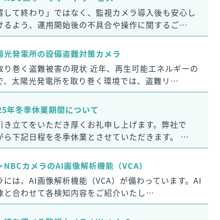
置して終わり」ではなく、監視カメラ導入後も安心し
けるよう、運用開始後の不具合や操作に関するご…
陽光発電所の設備盗難対策カメラ
取り巻く盗難被害の現状 近年、再生可能エネルギーの
で、太陽光発電所を取り巻く環境では、盗難リ…
25年冬季休業期間について
引き立てをいただき厚くお礼申し上げます。弊社で
がら下記日程を冬季休業とさせていただきます。 …
NBCカメラのAI画像解析機能（VCA）
には、AI画像解析機能（VCA）が備わっています。AI
像と合わせて各検知内容をご紹介いたし…